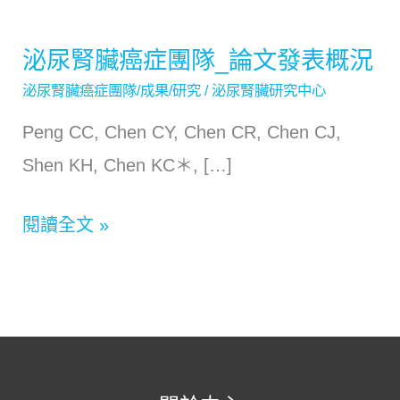
泌尿腎臟癌症團隊_論文發表概況
泌
泌尿腎臟癌症團隊/成果/研究
/
泌尿腎臟研究中心
尿
腎
Peng CC, Chen CY, Chen CR, Chen CJ,
臟
Shen KH, Chen KC＊, […]
癌
閱讀全文 »
症
團
隊
_
論
文