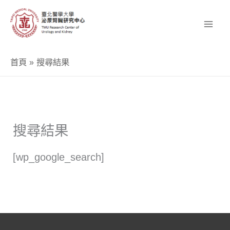
跳
至
主
要
首頁
搜尋結果
內
容
搜尋結果
[wp_google_search]