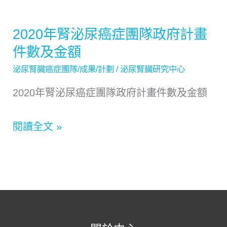
2020年腎泌尿癌症團隊政府計畫
2020
件數及金額
年
泌尿腎臟癌症團隊/成果/計劃
/
泌尿腎臟研究中心
腎
泌
2020年腎泌尿癌症團隊政府計畫件數及金額
尿
閱讀全文 »
癌
症
團
隊
政
府