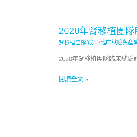
2020年腎移植團
2020
年
腎移植團隊/成果/臨床試驗與產
腎
2020年腎移植團隊臨床試驗
移
植
閱讀全文 »
團
隊
臨
床
試