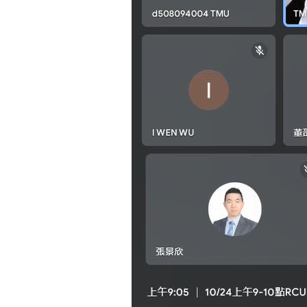
研
究
中
心
113
年
10
月
例
會