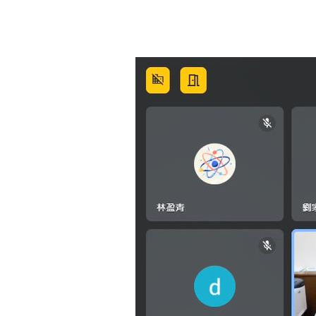
臺
北
醫
學
大
學
泌
尿
腎
臟