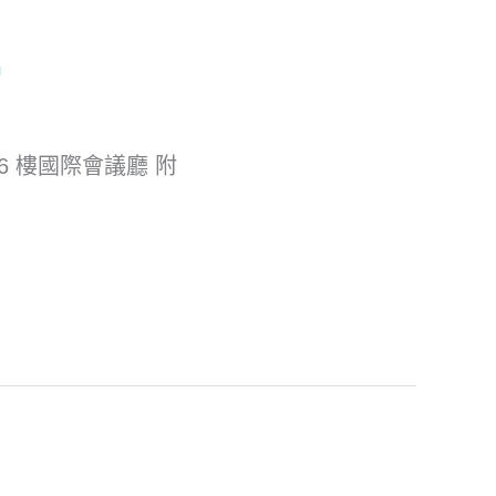
錦
16 樓國際會議廳 附