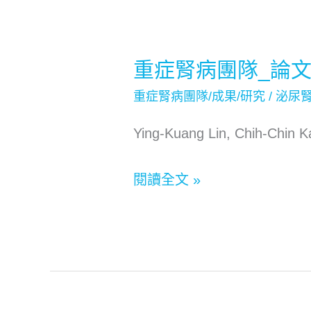
重症腎病團隊_論
重
症
重症腎病團隊/成果/研究
/
泌尿
腎
Ying-Kuang Lin, Chih-Chin K
病
團
閱讀全文 »
隊
_
論
文
發