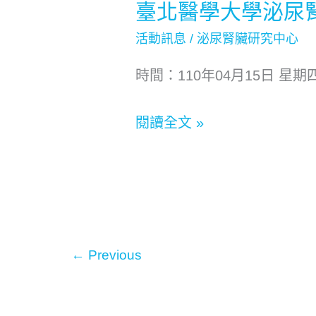
臺北醫學大學泌尿腎
臺
研
北
究
活動訊息
/
泌尿腎臟研究中心
醫
中
時間：110年04月15日 星期
學
心
大
共
閱讀全文 »
學
識
泌
營
尿
照
腎
片
臟
集
←
Previous
研
錦
究