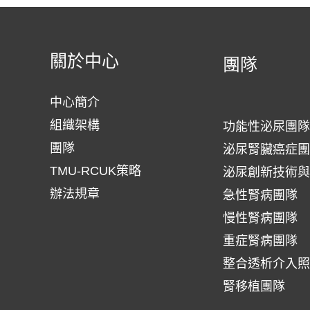
中
心
110
關於中心
團隊
年
中心簡介
04
組織架構
功能性泌尿團隊
月
團隊
泌尿腎臟癌症團
例
TMU-RCUK策略
泌尿創新技術與
會
辦法規章
急性腎病團隊
慢性腎病團隊
重症腎病團隊
整合透析介入照
腎移植團隊