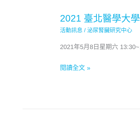
表
2021 臺北醫學
2021
概
臺
況
活動訊息
/
泌尿腎臟研究中心
北
2021年5月8日星期六 13:
醫
學
閱讀全文 »
大
學
泌
尿
腎
臟