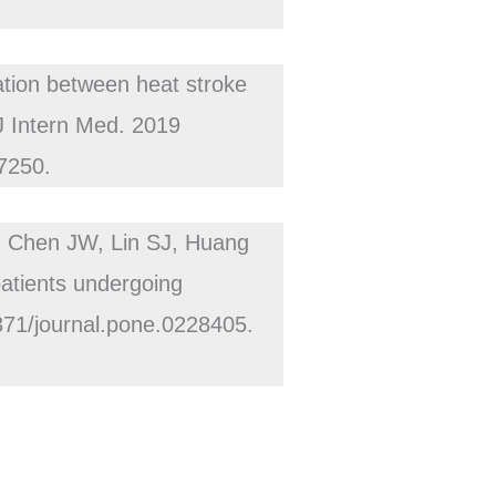
ion between heat stroke
 J Intern Med. 2019
7250.
 Chen JW, Lin SJ, Huang
 patients undergoing
371/journal.pone.0228405.