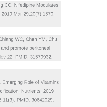
 CC. Nifedipine Modulates
. 2019 Mar 29;20(7):1570.
, Chiang WC, Chen YM, Chu
 and promote peritoneal
 Nov 22. PMID: 31579932.
 Emerging Role of Vitamins
ification. Nutrients. 2019
06;11(3): PMID: 30642029;