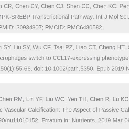
n CR, Chen CY, Chen CJ, Shen CC, Chen KC, Peng
MPK-SREBP Transcriptional Pathway. Int J Mol Sci
. PMID: 30934807; PMCID: PMC6480582.
n SY, Liu SY, Wu CF, Tsai PZ, Liao CT, Cheng HT
acrophages switch to CCL17-expressing phenotype
n;250(1):55-66. doi: 10.1002/path.5350. Epub 2019
hen RM, Lin YF, Liu WC, Yen TH, Chen R, Lu KC.
 Vascular Calcification: The Aspect of Passive Calc
390/nu11010152. Erratum in: Nutrients. 2019 Mar 