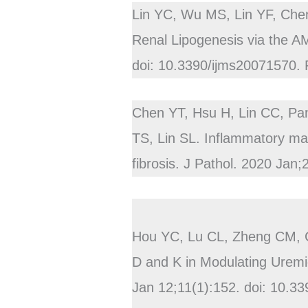
Lin YC, Wu MS, Lin YF, Che
Renal Lipogenesis via the A
doi: 10.3390/ijms20071570
Chen YT, Hsu H, Lin CC, Pa
TS, Lin SL. Inflammatory m
fibrosis. J Pathol. 2020 Ja
Hou YC, Lu CL, Zheng CM, C
D and K in Modulating Uremic
Jan 12;11(1):152. doi: 10.3