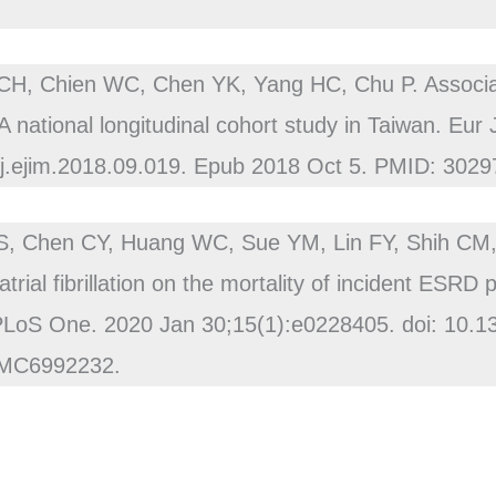
H, Chien WC, Chen YK, Yang HC, Chu P. Associat
A national longitudinal cohort study in Taiwan. Eur
/j.ejim.2018.09.019. Epub 2018 Oct 5. PMID: 3029
S, Chen CY, Huang WC, Sue YM, Lin FY, Shih CM,
trial fibrillation on the mortality of incident ESRD
PLoS One. 2020 Jan 30;15(1):e0228405. doi: 10.1
PMC6992232.