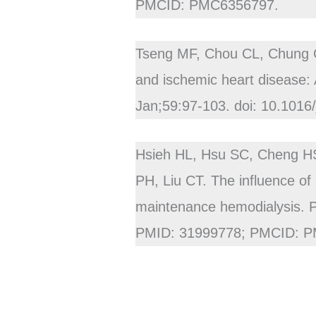
PMCID: PMC6356797.
Tseng MF, Chou CL, Chung C
and ischemic heart disease: 
Jan;59:97-103. doi: 10.1016
Hsieh HL, Hsu SC, Cheng H
PH, Liu CT. The influence of a
maintenance hemodialysis. 
PMID: 31999778; PMCID: 