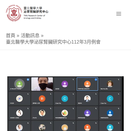
跳
至
主
要
首頁
活動訊息
內
臺北醫學大學泌尿腎臟研究中心112年3月例會
容