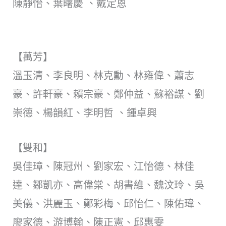
陳靜怡、葉曙慶 、戴定恩
【萬芳】
溫玉清、李良明、林克勳、林雍偉、蕭志
豪、許軒豪、賴宗豪、鄭仲益、蘇裕謀、劉
崇德、楊韻紅、李明哲 、鍾卓興
【雙和】
吳佳璋、陳冠州、劉家宏、江怡德、林佳
達、鄒凱亦、高偉棠、胡書維、魏汶玲、吳
美儀、洪麗玉、鄭彩梅、邱怡仁、陳佑瑋、
廖家德、游博翰、陳正憲、邱惠雯