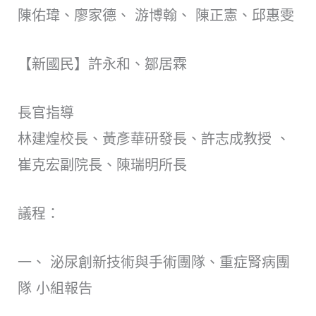
陳佑瑋、廖家德、 游博翰、 陳正憲、邱惠雯
【新國民】許永和、鄒居霖
長官指導
林建煌校長、黃彥華研發長、許志成教授 、
崔克宏副院長、陳瑞明所長
議程：
一、 泌尿創新技術與手術團隊、重症腎病團
隊 小組報告