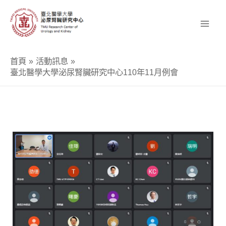
跳
至
主
要
首頁
活動訊息
內
臺北醫學大學泌尿腎臟研究中心110年11月例會
容