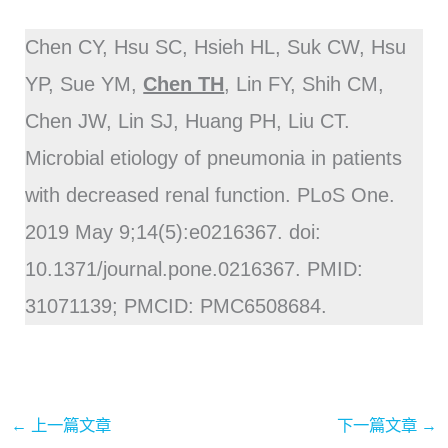
Chen CY, Hsu SC, Hsieh HL, Suk CW, Hsu
YP, Sue YM,
Chen TH
, Lin FY, Shih CM,
Chen JW, Lin SJ, Huang PH, Liu CT.
Microbial etiology of pneumonia in patients
with decreased renal function. PLoS One.
2019 May 9;14(5):e0216367. doi:
10.1371/journal.pone.0216367. PMID:
31071139; PMCID: PMC6508684.
←
上一篇文章
下一篇文章
→