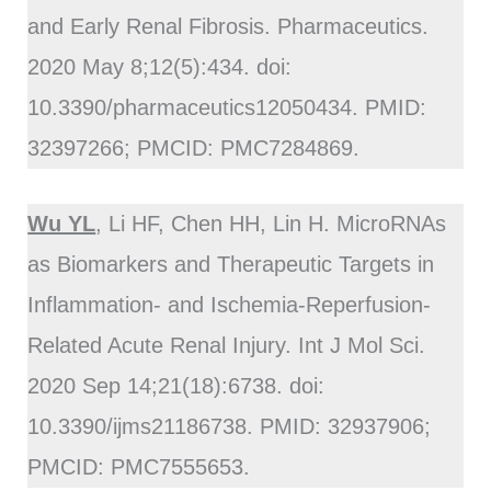
and Early Renal Fibrosis. Pharmaceutics.
2020 May 8;12(5):434. doi:
10.3390/pharmaceutics12050434. PMID:
32397266; PMCID: PMC7284869.
Wu YL
, Li HF, Chen HH, Lin H. MicroRNAs
as Biomarkers and Therapeutic Targets in
Inflammation- and Ischemia-Reperfusion-
Related Acute Renal Injury. Int J Mol Sci.
2020 Sep 14;21(18):6738. doi:
10.3390/ijms21186738. PMID: 32937906;
PMCID: PMC7555653.